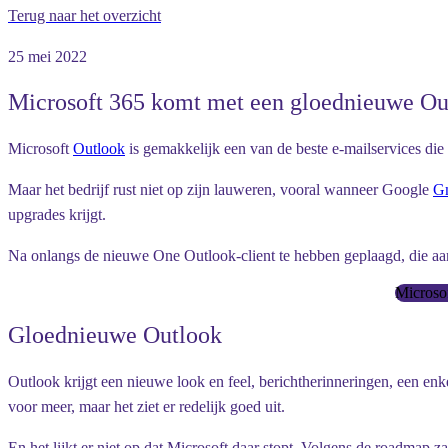
Terug naar het overzicht
25 mei 2022
Microsoft 365 komt met een gloednieuwe Ou
Microsoft
Outlook
is gemakkelijk een van de beste e-mailservices die e
Maar het bedrijf rust niet op zijn lauweren, vooral wanneer Google
G
upgrades krijgt.
Na onlangs de nieuwe One Outlook-client te hebben geplaagd, die a
Microso
Gloednieuwe Outlook
Outlook krijgt een nieuwe look en feel, berichtherinneringen, een en
voor meer, maar het ziet er redelijk goed uit.
En het lijkt er niet op dat Microsoft daar stopt. Volgens de roadmap 