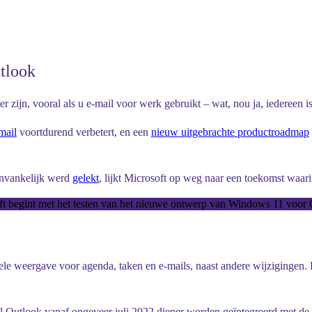
tlook
r zijn, vooral als u e-mail voor werk gebruikt – wat, nou ja, iedereen is
mail
voortdurend verbetert, en een
nieuw uitgebrachte productroadmap
anvankelijk werd
gelekt
, lijkt Microsoft op weg naar een toekomst waari
ft begint met het testen van het nieuwe ontwerp van Windows 11 voor
kele weergave voor agenda, taken en e-mails, naast andere wijzigingen.
zal Outlook vanaf ongeveer juli 2022 dieper worden geïntegreerd met de