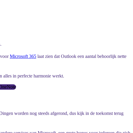
.
voor
Microsoft 365
laat zien dat Outlook een aantal behoorlijk nette
n alles in perfecte harmonie werkt.
 OneNote
 Dingen worden nog steeds afgerond, dus kijk in de toekomst terug
 andere services van Microsoft, een grote bonus voor iedereen die zich