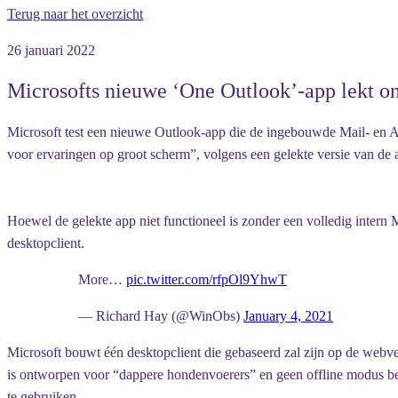
Terug naar het overzicht
26 januari 2022
Microsofts nieuwe ‘One Outlook’-app lekt on
Microsoft test een nieuwe Outlook-app die de ingebouwde Mail- en
voor ervaringen op groot scherm”, volgens een gelekte versie van de 
Hoewel de gelekte app niet functioneel is zonder een volledig int
desktopclient.
More…
pic.twitter.com/rfpOl9YhwT
— Richard Hay (@WinObs)
January 4, 2021
Microsoft bouwt één desktopclient die gebaseerd zal zijn op de webv
is ontworpen voor “dappere hondenvoerers” en geen offline modus bev
te gebruiken.