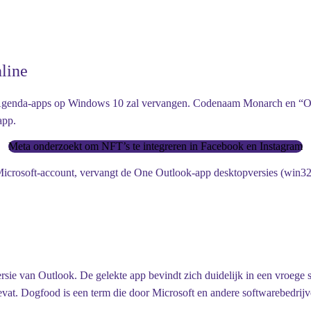
line
 Agenda-apps op Windows 10 zal vervangen. Codenaam Monarch en “On
app.
Meta onderzoekt om NFT’s te integreren in Facebook en Instagram
ern Microsoft-account, vervangt de One Outlook-app desktopversies 
ersie van Outlook. De gelekte app bevindt zich duidelijk in een vroeg
at. Dogfood is een term die door Microsoft en andere softwarebedrijve