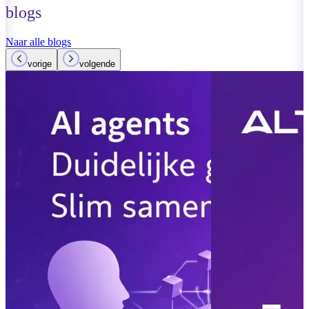
blogs
Naar alle blogs
vorige
volgende
12 maart 2026
Lees meer
AI Quickscan
gissen en star
resultaat
Lees meer