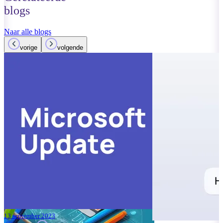
blogs
Naar alle blogs
vorige
volgende
15 augustus 2023
Lees meer
ALTA-ICT: 
bedrijfsvoe
onze Servi
Lees meer