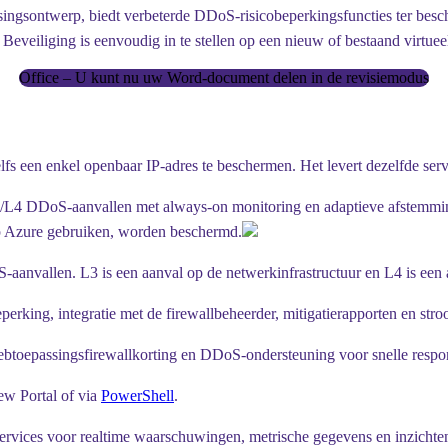
ssingsontwerp, biedt verbeterde DDoS-risicobeperkingsfuncties ter b
Beveiliging is eenvoudig in te stellen op een nieuw of bestaand virtuee
Office – U kunt nu uw Word-document delen in de revisiemodus
n enkel openbaar IP-adres te beschermen. Het levert dezelfde service
/L4 DDoS-aanvallen met always-on monitoring en adaptieve afstemming 
 op Azure gebruiken, worden beschermd.
vallen. L3 is een aanval op de netwerkinfrastructuur en L4 is een aan
perking, integratie met de firewallbeheerder, mitigatierapporten en 
ebtoepassingsfirewallkorting en DDoS-ondersteuning voor snelle respon
ew Portal of via
PowerShell
.
rvices voor realtime waarschuwingen, metrische gegevens en inzichte