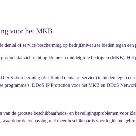
ming voor het MKB
ial of service-bescherming op bedrijfsniveau te bieden tegen een prij
w product dat zich richt op kleine en middelgrote bedrijven (MKB). H
DoS -bescherming (distributed denial of service) te bieden tegen een
twee programma’s, DDoS IP Protection voor het MKB en DDoS Network
n van de grootste beschikbaarheids- en beveiligingsproblemen voor kla
n, waardoor de toepassing niet meer beschikbaar is voor legitieme geb