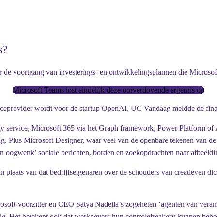
s?
er de voortgang van investerings- en ontwikkelingsplannen die Microso
Microsoft Teams lost eindelijk deze oorverdovende ergernis op
viceprovider wordt voor de startup OpenAI.
UC Vandaag
meldde de fina
y service, Microsoft 365 via het Graph framework, Power Platform of 
ng. Plus Microsoft Designer, waar veel van de openbare tekenen van de
en oogwenk’ sociale berichten, borden en zoekopdrachten naar afbeeld
 plaats van dat bedrijfseigenaren over de schouders van creatieven di
osoft-voorzitter en CEO Satya Nadella’s
zogeheten ‘agenten van verande
emie. Het betekent ook dat werkgevers hun controlefreakery kunnen be