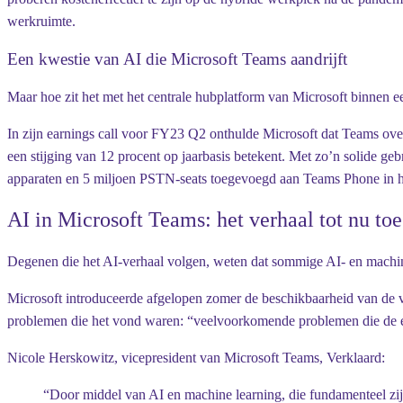
werkruimte.
Een kwestie van AI die Microsoft Teams aandrijft
Maar hoe zit het met het centrale hubplatform van Microsoft binnen 
In zijn earnings call voor FY23 Q2 onthulde Microsoft dat Teams ov
een stijging van 12 procent op jaarbasis betekent. Met zo’n solide g
apparaten en 5 miljoen PSTN-seats toegevoegd aan Teams Phone in het
AI in Microsoft Teams: het verhaal tot nu toe
Degenen die het AI-verhaal volgen, weten dat sommige AI- en machine
Microsoft introduceerde afgelopen zomer de beschikbaarheid van de v
problemen die het vond waren: “veelvoorkomende problemen die de ef
Nicole Herskowitz, vicepresident van Microsoft Teams,
Verklaard:
“Door middel van AI en machine learning, die fundamenteel zi