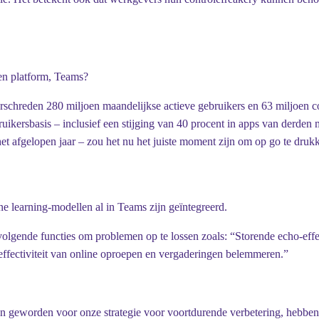
een platform, Teams?
erschreden 280 miljoen maandelijkse actieve gebruikers en 63 miljoen
ebruikersbasis – inclusief een stijging van 40 procent in apps van der
 afgelopen jaar – zou het nu het juiste moment zijn om op go te druk
 learning-modellen al in Teams zijn geïntegreerd.
olgende functies om problemen op te lossen zoals: “Storende echo-effe
fectiviteit van online oproepen en vergaderingen belemmeren.”
jn geworden voor onze strategie voor voortdurende verbetering, hebbe