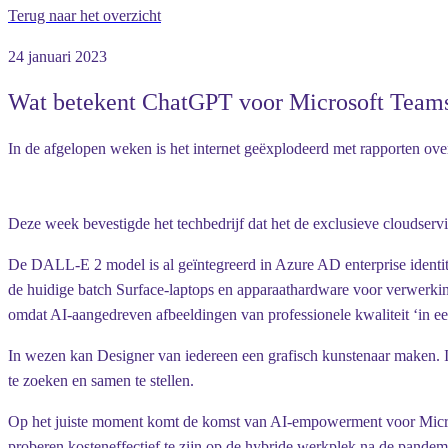
Terug naar het overzicht
24 januari 2023
Wat betekent ChatGPT voor Microsoft Team
In de afgelopen weken is het internet geëxplodeerd met rapporten ov
Deze week bevestigde het techbedrijf dat het de exclusieve cloudser
De DALL-E 2 model is al geïntegreerd in Azure AD enterprise identit
de huidige batch Surface-laptops en apparaathardware voor verwerki
omdat AI-aangedreven afbeeldingen van professionele kwaliteit ‘in e
In wezen kan Designer van iedereen een grafisch kunstenaar maken. In
te zoeken en samen te stellen.
Op het juiste moment komt de komst van AI-empowerment voor
Micr
proberen kosteneffectief te zijn op de hybride werkplek na de pand