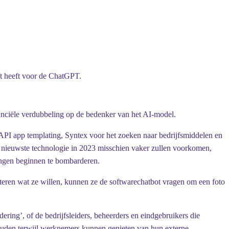
ft heeft voor de ChatGPT.
nciële verdubbeling op de bedenker van het AI-model.
API app templating, Syntex voor het zoeken naar bedrijfsmiddelen en
 nieuwste technologie in 2023 misschien vaker zullen voorkomen,
ingen beginnen te bombarderen.
cteren wat ze willen, kunnen ze de softwarechatbot vragen om een foto
ring’, of de bedrijfsleiders, beheerders en eindgebruikers die
houden terwijl werknemers kunnen genieten van hun externe