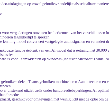
 video-uitdagingen op zowel gebruiksvriendelijke als schaalbare manier
s:
 voor vergaderingen omvatten het herkennen van het verschil tussen lu
inderen tegelijkertijd te spreken.
 learning-model converteert vastgelegde audiosignalen en verandert deze
aakt deze functie gebruik van een AI-model dat is getraind met 30.00
iscussies.
ndaard is voor Teams-klanten op Windows (inclusief Microsoft Teams R
e gebruikers delen; Teams gebruiken machine leren Aan detecteren en 
fspelen.
eo er uitstekend uitziet, zelfs onder bandbreedtebeperkingen; AI-optimal
 bandbreedte.
ht plaatst, geschikt voor omgevingen met weinig licht met de optie om de