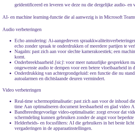
geïdentificeerd en leveren we deze nu die dergelijke audio- en
AI- en machine learning-functie die al aanwezig is in Microsoft Team
Audio verbeteringen
Echo annulering:
Ai-aangedreven spraakkwaliteitsverbeteringen
echo zonder spraak te onderdrukken of meerdere partijen te verh
Nagalm:
past zich aan voor slechte kamerakoestiek; een machine
komt.
Onderbreekbaarheid
[sic]
:
voor meer natuurlijke gesprekken m
ongewenste audio te dempen voor een betere vloeibaarheid in d
Onderdrukking van achtergrondgeluid:
een functie die nu sta
autoalarmen en dichtslaande deuren vermindert.
Video verbeteringen
Real-time schermoptimalisatie:
past zich aan voor de inhoud di
time Aan optimaliseren document leesbaarheid en glad video A
Bandbreedtegevoelige video-optimalisatie:
zorgt ervoor dat vid
schermdeling kunnen gebruiken zonder de angst voor beperkte
Helderheids- en focusfilters:
AI die gebruikers in het beste lic
vergaderingen in de apparaatinstellingen.