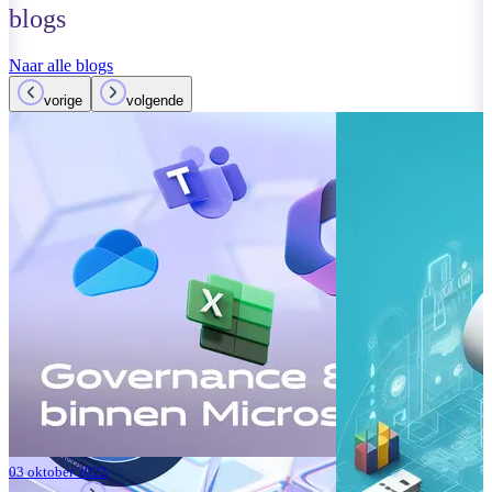
blogs
Naar alle blogs
vorige
volgende
01 oktober 2023
Lees meer
Verbeteringen
Teams: Wat i
Lees meer