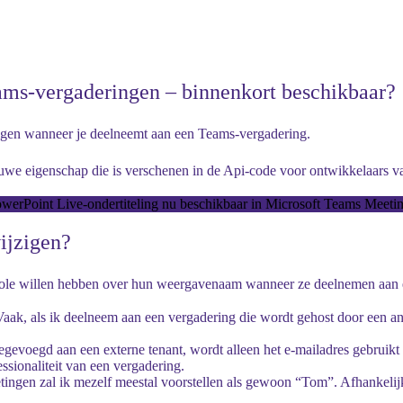
ms-vergaderingen – binnenkort beschikbaar?
igen wanneer je deelneemt aan een Teams-vergadering.
 nieuwe eigenschap die is verschenen in de Api-code voor ontwikkelaars
werPoint Live-ondertiteling nu beschikbaar in Microsoft Teams Meeti
ijzigen?
trole willen hebben over hun weergavenaam wanneer ze deelnemen aan 
aak, als ik deelneem aan een vergadering die wordt gehost door een and
voegd aan een externe tenant, wordt alleen het e-mailadres gebruikt
sionaliteit van een vergadering.
ingen zal ik mezelf meestal voorstellen als gewoon “Tom”. Afhankelij