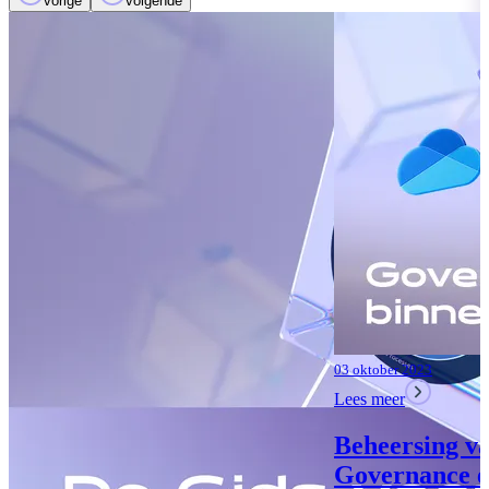
vorige
volgende
02 oktober 2023
Lees meer
Microsoft Pu
Oplossing vo
Bescherming 
Compliance
Lees meer
03 oktober 2023
Lees meer
Beheersing van
Governance en