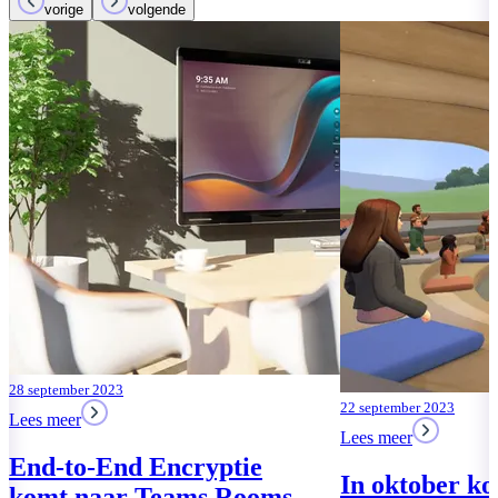
vorige
volgende
02 september 2023
Lees meer
Microsofts G
Doorbraak in
van Mobiele
Besturingssy
Lees meer
22 september 2023
Lees meer
In oktober komt de