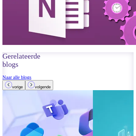
Gerelateerde
blogs
Naar alle blogs
vorige
volgende
01 oktober 2023
Lees meer
Verbeteringen
Teams: Wat i