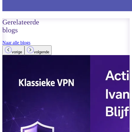
Gerelateerde
blogs
Naar alle blogs
vorige
volgende
15 maart 2026
Lees meer
Planner werkt
Private Chan
Microsoft Te
Lees meer