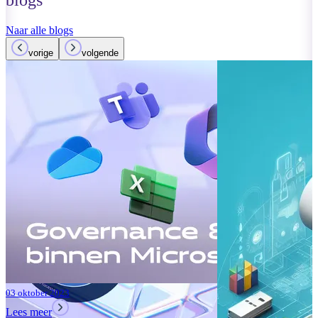
blogs
Naar alle blogs
vorige
volgende
01 oktober 2023
Lees meer
Verbeteringen
Teams: Wat i
Lees meer