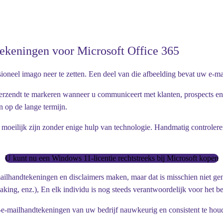
tekeningen voor Microsoft Office 365
ioneel imago neer te zetten. Een deel van die afbeelding bevat uw e-m
verzendt te markeren wanneer u communiceert met klanten, prospects e
 op de lange termijn.
moeilijk zijn zonder enige hulp van technologie. Handmatig controlere
U kunt nu een Windows 11-licentie rechtstreeks bij Microsoft kopen
ailhandtekeningen en disclaimers maken, maar dat is misschien niet g
making, enz.), En elk individu is nog steeds verantwoordelijk voor het 
5-e-mailhandtekeningen van uw bedrijf nauwkeurig en consistent te ho