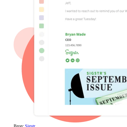
Bron:
Sigstr