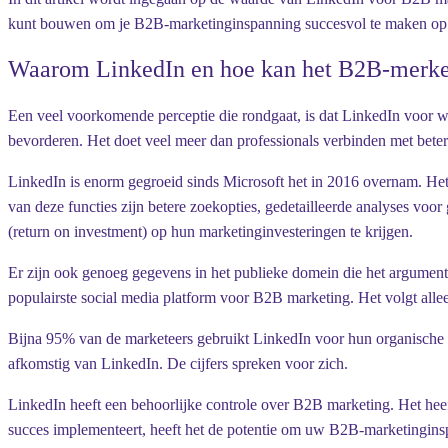
kunt bouwen om je B2B-marketinginspanning succesvol te maken o
Waarom LinkedIn en hoe kan het B2B-merke
Een veel voorkomende perceptie die rondgaat, is dat LinkedIn voor w
bevorderen. Het doet veel meer dan professionals verbinden met beter
LinkedIn is enorm gegroeid sinds Microsoft het in 2016 overnam. Het
van deze functies zijn betere zoekopties, gedetailleerde analyses voo
(return on investment) op hun marketinginvesteringen te krijgen.
Er zijn ook genoeg gegevens in het publieke domein die het argument
populairste social media platform voor B2B marketing. Het volgt all
Bijna 95% van de marketeers gebruikt LinkedIn voor hun organisch
afkomstig van LinkedIn. De cijfers spreken voor zich.
LinkedIn heeft een behoorlijke controle over B2B marketing. Het heeft
succes implementeert, heeft het de potentie om uw B2B-marketinginsp