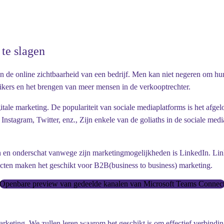
te slagen
 de online zichtbaarheid van een bedrijf. Men kan niet negeren om hun 
ikers en het brengen van meer mensen in de verkooptrechter.
tale marketing. De populariteit van sociale mediaplatforms is het afg
nstagram, Twitter, enz., Zijn enkele van de goliaths in de sociale med
 en onderschat vanwege zijn marketingmogelijkheden is LinkedIn. Linke
cten maken het geschikt voor B2B(business to business) marketing.
Openbare preview van gedeelde kanalen van Microsoft Teams Connec
keting. We zullen leren waarom het geschikt is om effectief verbinding