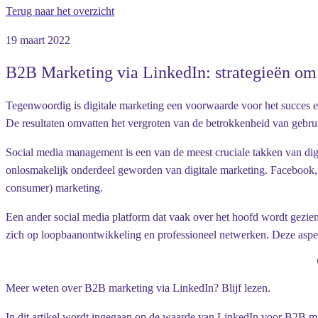
Terug naar het overzicht
19 maart 2022
B2B Marketing via LinkedIn: strategieën om 
Tegenwoordig is digitale marketing een voorwaarde voor het succes en
De resultaten omvatten het vergroten van de betrokkenheid van gebru
Social media management is een van de meest cruciale takken van digi
onlosmakelijk onderdeel geworden van digitale marketing. Facebook, I
consumer) marketing.
Een ander social media platform dat vaak over het hoofd wordt gezien
zich op loopbaanontwikkeling en professioneel netwerken. Deze aspe
Meer weten over B2B marketing via LinkedIn? Blijf lezen.
In dit artikel wordt ingegaan op de waarde van LinkedIn voor B2B mar