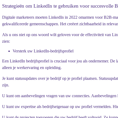
Strategieën om LinkedIn te gebruiken voor succesvolle
Digitale marketeers moeten LinkedIn in 2022 omarmen voor B2B-market
gekwalificeerde gemeenschappen. Het creëert zichtbaarheid in releva
Als u ons niet op ons woord wilt geloven voor de effectiviteit van L
zien:
Versterk uw LinkedIn-bedrijfsprofiel
Een LinkedIn bedrijfsprofiel is cruciaal voor jou als ondernemer. De 
alleen je werkervaring en opleiding.
Je kunt statusupdates over je bedrijf op je profiel plaatsen. Statusu
zijn.
U kunt om aanbevelingen vragen van uw connecties. Aanbevelingen hel
U kunt uw expertise als bedrijfseigenaar op uw profiel vermelden. H
U kunt de projecten toevoegen die uw bedrijf heeft voltooid. Ze k