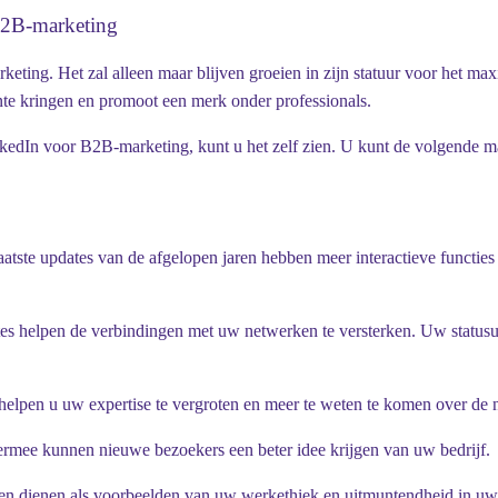
 B2B-marketing
ing. Het zal alleen maar blijven groeien in zijn statuur voor het max
nte kringen en promoot een merk onder professionals.
inkedIn voor B2B-marketing, kunt u het zelf zien. U kunt de volgende m
laatste updates van de afgelopen jaren hebben meer interactieve functi
pdates helpen de verbindingen met uw netwerken te versterken. Uw status
pen u uw expertise te vergroten en meer te weten te komen over de ni
iermee kunnen nieuwe bezoekers een beter idee krijgen van uw bedrijf.
unnen dienen als voorbeelden van uw werkethiek en uitmuntendheid in