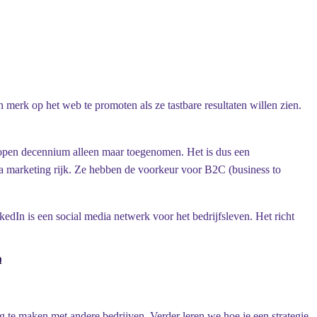
merk op het web te promoten als ze tastbare resultaten willen zien.
elopen decennium alleen maar toegenomen. Het is dus een
ia marketing rijk. Ze hebben de voorkeur voor B2C (business to
dIn is een social media netwerk voor het bedrijfsleven. Het richt
t
 te maken met andere bedrijven. Verder leren we hoe je een strategie