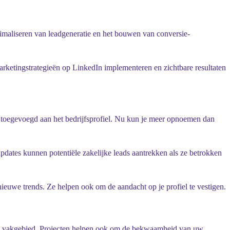
imaliseren van leadgeneratie en het bouwen van conversie-
arketingstrategieën op LinkedIn implementeren en zichtbare resultaten
es toegevoegd aan het bedrijfsprofiel. Nu kun je meer opnoemen dan
updates kunnen potentiële zakelijke leads aantrekken als ze betrokken
euwe trends. Ze helpen ook om de aandacht op je profiel te vestigen.
 uw vakgebied. Projecten helpen ook om de bekwaamheid van uw