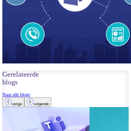
Gerelateerde
blogs
Naar alle blogs
vorige
volgende
01 oktober 2023
Lees meer