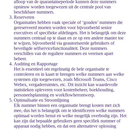
afloop van de quarantaineperiode kunnen deze nummers
opnieuw worden toegewezen uit de centrale pool van
beschikbare nummers.
Reserveren
Organisaties hebben vaak speciale of ‘gouden’ nummers die
gereserveerd moeten worden voor bijvoorbeeld senior
executives of specifieke afdelingen. Het is belangrijk om deze
nummers centraal op te slaan en ze op een andere manier toe
te wijzen, bijvoorbeeld via geautoriseerde gebruikers of
beveiligde selfservicefunctionaliteit. Deze nummers
verschillen van de reguliere nummers en vereisen apart
beheer.
Auditing en Rapportage
Het is essentieel om regelmatig de hele organisatie te
controleren en in kaart te brengen welke nummers aan welke
systemen zijn toegewezen, zoals Microsoft Teams, Cisco
Webex, vergaderruimtes, etc. Dit inzicht kan waardevolle
statistieken opleveren voor kostenbeheer, boekhouding,
personeelsplanning en workflowherontwerp.
Optimalisatie en Stroomlijning
Elk nummer binnen een organisatie brengt kosten met zich
mee, dus het is belangrijk om te identificeren welke nummers
optimaal worden benut en welke mogelijk overbodig zijn. Het
kan zijn dat bepaalde gebruikers geen specifiek nummer of
apparaat nodig hebben, en dat een alternatieve oplossing