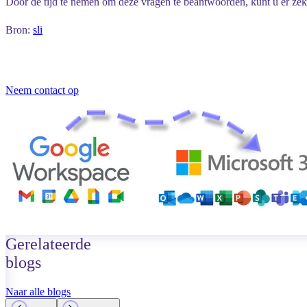
Door de tijd te nemen om deze vragen te beantwoorden, kunt u er zeker
Bron:
sli
Neem contact op
Gerelateerde
blogs
Naar alle blogs