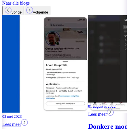
Naar alle blogs
vorige
volgende
22 juli 2022
Lees meer
Microsoft Te
Facebook-klo
Lees meer
01 augustus 2022
Lees meer
Donkere modus