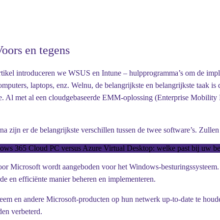
Voors en tegens
t artikel introduceren we WSUS en Intune – hulpprogramma’s om de imp
mputers, laptops, enz. Welnu, de belangrijkste en belangrijkste taak i
une. Al met al een cloudgebaseerde EMM-oplossing (Enterprise Mobility 
a zijn er de belangrijkste verschillen tussen de twee software’s. Zull
ws 365 Cloud PC versus Azure Virtual Desktop: welke past bij uw be
door Microsoft wordt aangeboden
voor het Windows-besturingssysteem.
de en efficiënte manier beheren en implementeren.
em en andere Microsoft-producten op hun netwerk up-to-date te houde
den verbeterd.