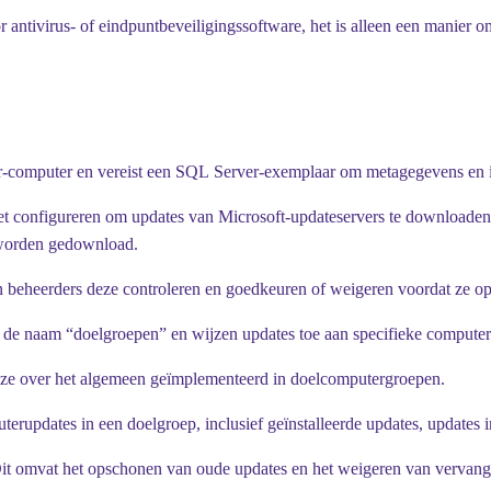
antivirus- of eindpuntbeveiligingssoftware, het is alleen een manier o
computer en vereist een SQL Server-exemplaar om metagegevens en ins
et configureren om updates van Microsoft-updateservers te downloaden
 worden gedownload.
beheerders deze controleren en goedkeuren of weigeren voordat ze op
de naam “doelgroepen” en wijzen updates toe aan specifieke compute
deze over het algemeen geïmplementeerd in doelcomputergroepen.
erupdates in een doelgroep, inclusief geïnstalleerde updates, updates in
it omvat het opschonen van oude updates en het weigeren van vervange