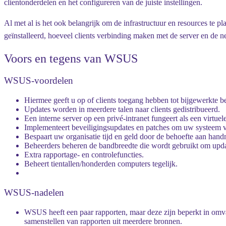
clientonderdelen en het configureren van de juiste instellingen.
Al met al is het ook belangrijk om de infrastructuur en resources t
geïnstalleerd, hoeveel clients verbinding maken met de server en de n
Voors en tegens van WSUS
WSUS-voordelen
Hiermee geeft u op of clients toegang hebben tot bijgewerkte b
Updates worden in meerdere talen naar clients gedistribueerd.
Een interne server op een privé-intranet fungeert als een virtu
Implementeert beveiligingsupdates en patches om uw systeem ve
Bespaart uw organisatie tijd en geld door de behoefte aan hand
Beheerders beheren de bandbreedte die wordt gebruikt om upda
Extra rapportage- en controlefuncties.
Beheert tientallen/honderden computers tegelijk.
WSUS-nadelen
WSUS heeft een paar rapporten, maar deze zijn beperkt in omva
samenstellen van rapporten uit meerdere bronnen.