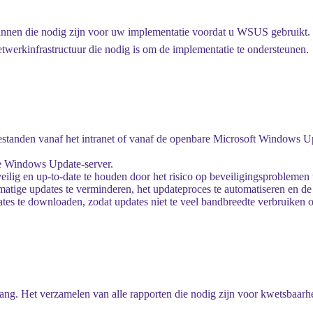
e plannen die nodig zijn voor uw implementatie voordat u WSUS gebrui
etwerkinfrastructuur die nodig is om de implementatie te ondersteunen.
estanden vanaf het intranet of vanaf de openbare Microsoft Windows Upd
ele Windows Update-server.
ilig en up-to-date te houden door het risico op beveiligingsproblemen 
matige updates te verminderen, het updateproces te automatiseren en de
tes te downloaden, zodat updates niet te veel bandbreedte verbruiken 
ng. Het verzamelen van alle rapporten die nodig zijn voor kwetsbaarh