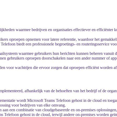
lijkheden waarmee bedrijven en organisaties effectiever en efficiënte
rs oproepen opnemen voor latere referentie, waardoor het gemakkelij
Telefoon biedt een professionele begroetings- en routeringsservice vo
mailsysteem waarmee gebruikers hun berichten kunnen beheren vanuit 
en gebruikers oproepen doorschakelen naar een ander nummer of appar
n voor wachtrijen die ervoor zorgen dat oproepen efficiënt worden af
ementeerd, afhankelijk van de behoeften van het bedrijf of de organis
entatie wordt Microsoft Teams Telefoon gehost in de cloud en toegank
plossing voor bedrijven van elke omvang.
n aan een combinatie van cloudgebaseerde en on-premises oplossingen, k
 Telefoon gehost in de cloud, terwijl andere on-premises worden geï