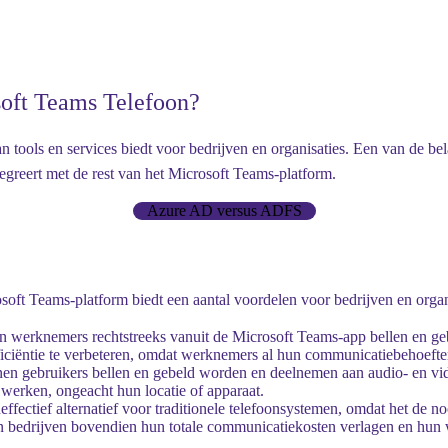
soft Teams Telefoon?
 tools en services biedt voor bedrijven en organisaties. Een van de be
tegreert met de rest van het Microsoft Teams-platform.
Azure AD versus ADFS
soft Teams-platform biedt een aantal voordelen voor bedrijven en organ
en werknemers rechtstreeks vanuit de Microsoft Teams-app bellen en ge
 efficiëntie te verbeteren, omdat werknemers al hun communicatiebehoef
n gebruikers bellen en gebeld worden en deelnemen aan audio- en vi
werken, ongeacht hun locatie of apparaat.
fectief alternatief voor traditionele telefoonsystemen, omdat het de n
en bedrijven bovendien hun totale communicatiekosten verlagen en hun 