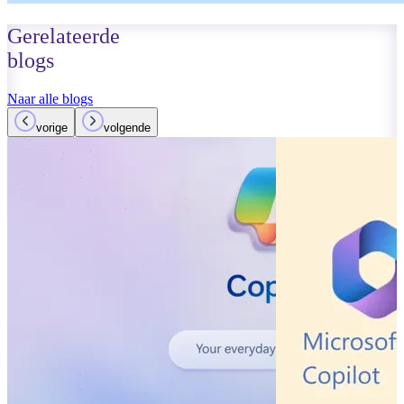
Gerelateerde
blogs
Naar alle blogs
vorige
volgende
13 september 2023
Lees meer
Microsoft Tea
bibliotheek:
Productivitei
volgende ma
Lees meer