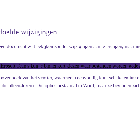
oelde wijzigingen
en document wilt bekijken zonder wijzigingen aan te brengen, maar niet
crosoft Teams kun je binnenkort kiezen waar bestanden worden ged
rbovenhoek van het venster, waarmee u eenvoudig kunt schakelen tussen
e alleen-lezen). Die opties bestaan al in Word, maar ze bevinden zich 