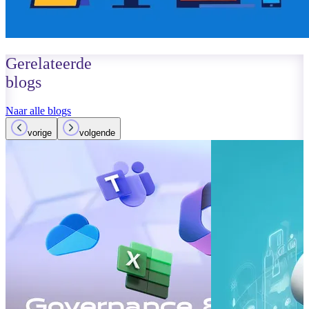
Gerelateerde
blogs
Naar alle blogs
vorige
volgende
01 oktober 2023
Lees meer
Verbeteringen
Teams: Wat i
Lees meer