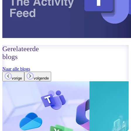
Gerelateerde
blogs
Naar alle blogs
vorige
volgende
01 oktober 2023
Lees meer
Verbeteringen
Teams: Wat i