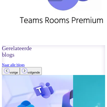
Gerelateerde
blogs
Naar alle blogs
vorige
volgende
01 oktober 2023
Lees meer
Verbeteringen
Teams: Wat i