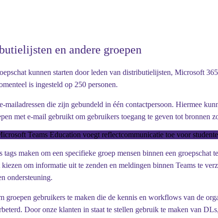
butielijsten en andere groepen
pschat kunnen starten door leden van distributielijsten, Microsoft 365
omenteel is ingesteld op 250 personen.
met e-mailadressen die zijn gebundeld in één contactpersoon. Hiermee k
epen met e-mail gebruikt om gebruikers toegang te geven tot bronnen zo
icrosoft Teams Education voegt reflectcommunicatie toe voor student
tags maken om een specifieke groep mensen binnen een groepschat te p
st kiezen om informatie uit te zenden en meldingen binnen Teams te ve
en ondersteuning.
 om groepen gebruikers te maken die de kennis en workflows van de orga
beterd. Door onze klanten in staat te stellen gebruik te maken van DL