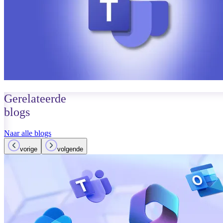
Gerelateerde
blogs
Naar alle blogs
vorige
volgende