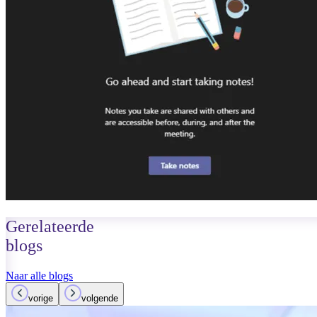
Gerelateerde
blogs
Naar alle blogs
vorige
volgende