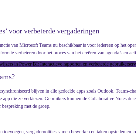
es’ voor verbeterde vergaderingen
ctie van Microsoft Teams nu beschikbaar is voor iedereen op het openb
orm te verbeteren door het proces van het creëren van agenda’s en act
ijzers in Power BI: Interactieve rapporten en verbeterde gebruikerserv
eams?
synchroniseerd blijven in alle gedeelde apps zoals Outlook, Teams-ch
de app die ze verkiezen. Gebruikers kunnen de Collaborative Notes dele
r bespreking met de groep.
 toevoegen, vergadernotities samen bewerken en taken opstellen en to