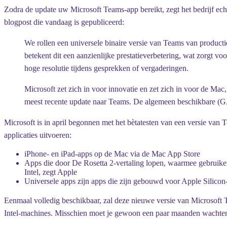
Zodra de update uw Microsoft Teams-app bereikt, zegt het bedrijf echte
blogpost die vandaag is gepubliceerd:
We rollen een universele binaire versie van Teams van productie
betekent dit een aanzienlijke prestatieverbetering, wat zorgt v
hoge resolutie tijdens gesprekken of vergaderingen.
Microsoft zet zich in voor innovatie en zet zich in voor de M
meest recente update naar Teams. De algemeen beschikbare (GA
Microsoft is in april begonnen met het bètatesten van een versie van
applicaties uitvoeren:
iPhone- en iPad-apps op de Mac via de Mac App Store
Apps die door De Rosetta 2-vertaling lopen, waarmee gebruiker
Intel, zegt Apple
Universele apps zijn apps die zijn gebouwd voor Apple Silico
Eenmaal volledig beschikbaar, zal deze nieuwe versie van Microsoft T
Intel-machines. Misschien moet je gewoon een paar maanden wachten 