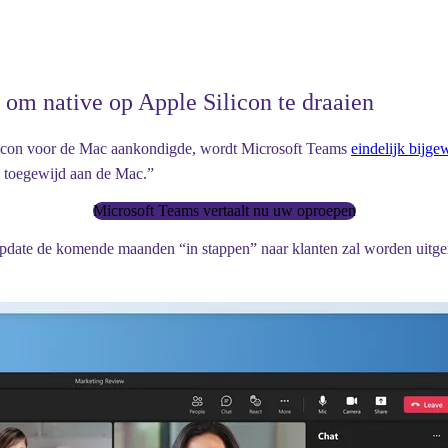
 om native op Apple Silicon te draaien
ilicon voor de Mac aankondigde, wordt Microsoft Teams
eindelijk bijge
en toegewijd aan de Mac.”
Microsoft Teams vertaalt nu uw oproepen
e update de komende maanden “in stappen” naar klanten zal worden uitge