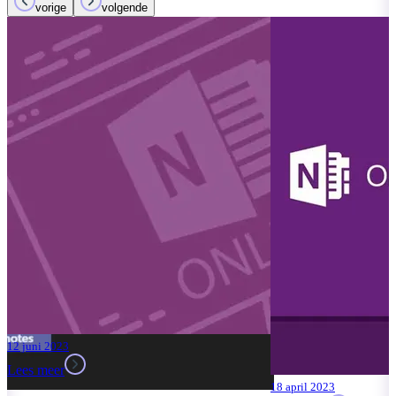
vorige
volgende
07 april 2023
Lees meer
Ontdek de
de nieuwe 
Copilot AI
OneNote
Lees meer
18 april 2023