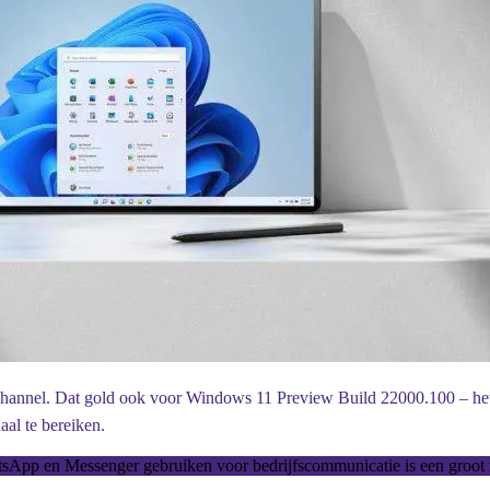
annel. Dat gold ook voor Windows 11 Preview Build 22000.100 – het deb
al te bereiken.
sApp en Messenger gebruiken voor bedrijfscommunicatie is een groot r