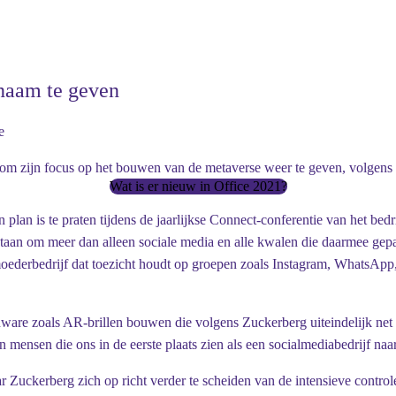
 naam te geven
e
om zijn focus op het bouwen van de metaverse weer te geven, volgens 
Wat is er nieuw in Office 2021?
is te praten tijdens de jaarlijkse Connect-conferentie van het bedri
taan ​​om meer dan alleen sociale media en alle kwalen die daarmee g
n moederbedrijf dat toezicht houdt op groepen zoals Instagram, Whats
e zoals AR-brillen bouwen die volgens Zuckerberg uiteindelijk net zo 
mensen die ons in de eerste plaats zien als een socialmediabedrijf naar
 Zuckerberg zich op richt verder te scheiden van de intensieve contr