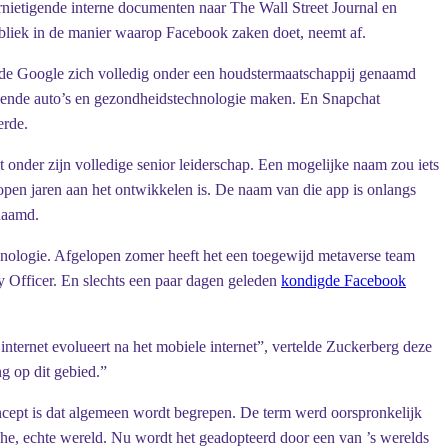
nietigende interne documenten naar The Wall Street Journal en
publiek in de manier waarop Facebook zaken doet, neemt af.
eerde Google zich volledig onder een houdstermaatschappij genaamd
ijdende auto’s en gezondheidstechnologie maken. En Snapchat
erde.
t onder zijn volledige senior leiderschap. Een mogelijke naam zou iets
pen jaren aan het ontwikkelen is. De naam van die app is onlangs
naamd.
hnologie. Afgelopen zomer heeft het een toegewijd metaverse team
 Officer. En slechts een paar dagen geleden
kondigde Facebook
internet evolueert na het mobiele internet”, vertelde Zuckerberg deze
g op dit gebied.”
ncept is dat algemeen wordt begrepen. De term werd oorspronkelijk
che, echte wereld. Nu wordt het geadopteerd door een van ’s werelds