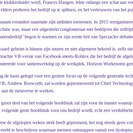
 klokkenluider werd, Frances Haugen, lekte onlangs een schat aan ver
elders proberen het bedrijf op te splitsen, en het vertrouwen van het 
ijfsnaam verandert naarmate zijn ambities toenemen. In 2015 reorganis
achine was, maar een uitgestrekt conglomeraat met bedrijven die zelfr
camerabedrijf’ begon te noemen en zijn eerste bril van Spectacles debute
aard geheim is binnen zijn muren en niet algemeen bekend is, zelfs nie
rachte VR-versie van Facebook-meets-Roblox die het bedrijf de afgelo
onstreerde voor samenwerking op de werkplek, Horizon Workrooms ge
 de basis gelegd voor een grotere focus op de volgende generatie tec
n VR, Andrew Bosworth, zal worden gepromoveerd tot Chief Technology
 aan de metaverse te werken.
 groot deel van het volgende hoofdstuk zal zijn voor de manier waarop 
olgende grote hoofdstuk voor ons bedrijf wordt, echt een verdubbelin
rse de afgelopen weken sterk heeft gepromoot, het nog steeds geen co
 wereld te beschrijven waarnaar mensen ontsnappen vanuit een dystopis