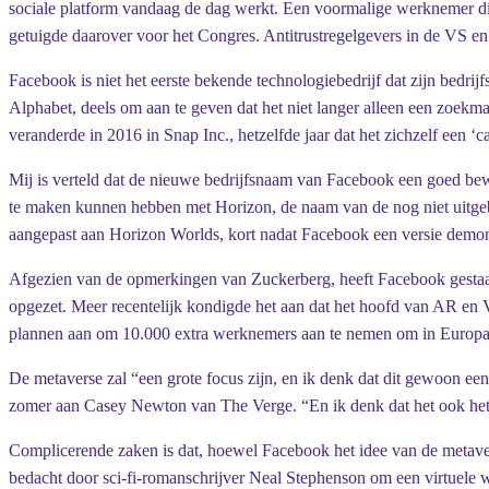
sociale platform vandaag de dag werkt. Een voormalige werknemer die
getuigde daarover voor het Congres. Antitrustregelgevers in de VS en 
Facebook is niet het eerste bekende technologiebedrijf dat zijn bedr
Alphabet, deels om aan te geven dat het niet langer alleen een zoekm
veranderde in 2016 in Snap Inc., hetzelfde jaar dat het zichzelf een ‘
Mij ​​is verteld dat de nieuwe bedrijfsnaam van Facebook een goed bew
te maken kunnen hebben met Horizon, de naam van de nog niet uitgeb
aangepast aan Horizon Worlds, kort nadat Facebook een versie dem
Afgezien van de opmerkingen van Zuckerberg, heeft Facebook gestaag
opgezet. Meer recentelijk kondigde het aan dat het hoofd van AR e
plannen aan om 10.000 extra werknemers aan te nemen om in Europa
De metaverse zal “een grote focus zijn, en ik denk dat dit gewoon een
zomer aan Casey Newton van The Verge. “En ik denk dat het ook het v
Complicerende zaken is dat, hoewel Facebook het idee van de metave
bedacht door sci-fi-romanschrijver Neal Stephenson om een ​​virtuele