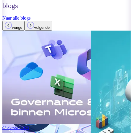
blogs
Naar alle blogs
vorige
volgende
01 oktober 2023
Lees meer
Verbeteringen
Teams: Wat i
Lees meer