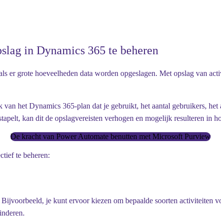
opslag in Dynamics 365 te beheren
ls er grote hoeveelheden data worden opgeslagen. Met opslag van activi
 van het Dynamics 365-plan dat je gebruikt, het aantal gebruikers, het a
stapelt, kan dit de opslagvereisten verhogen en mogelijk resulteren in h
De kracht van Power Automate benutten met Microsoft Purview
tief te beheren:
 Bijvoorbeeld, je kunt ervoor kiezen om bepaalde soorten activiteiten 
inderen.