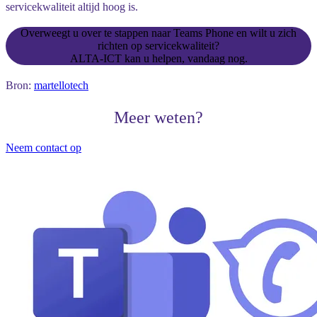
servicekwaliteit altijd hoog is.
Overweegt u over te stappen naar Teams Phone en wilt u zich
richten op servicekwaliteit?
ALTA-ICT kan u helpen, vandaag nog.
Bron:
martellotech
Meer weten?
Neem contact op