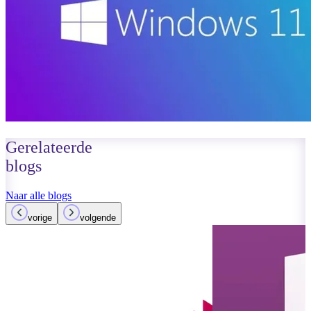
Gerelateerde
blogs
Naar alle blogs
vorige
volgende
25 augustus 2023
Lees meer
Top 10 Aanbe
Methodes Voo