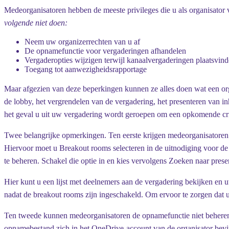
Medeorganisatoren hebben de meeste privileges die u als organisator 
volgende niet doen:
Neem uw organizerrechten van u af
De opnamefunctie voor vergaderingen afhandelen
Vergaderopties wijzigen terwijl kanaalvergaderingen plaatsvin
Toegang tot aanwezigheidsrapportage
Maar afgezien van deze beperkingen kunnen ze alles doen wat een org
de lobby, het vergrendelen van de vergadering, het presenteren van 
het geval u uit uw vergadering wordt geroepen om een opkomende cri
Twee belangrijke opmerkingen. Ten eerste krijgen medeorganisatoren
Hiervoor moet u Breakout rooms selecteren in de uitnodiging voor 
te beheren
. Schakel die optie in en kies vervolgens
Zoeken naar prese
Hier kunt u een lijst met deelnemers aan de vergadering bekijken en
nadat de breakout rooms zijn ingeschakeld. Om ervoor te zorgen dat uw
Ten tweede kunnen medeorganisatoren de opnamefunctie niet beheren 
opnamebestand zich in het OneDrive-account van de organisator bevi