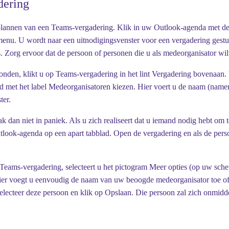
dering
 plannen van een Teams-vergadering. Klik in uw Outlook-agenda met de 
enu. U wordt naar een uitnodigingsvenster voor een vergadering gestuu
. Zorg ervoor dat de persoon of personen die u als medeorganisator wil
onden, klikt u op
Teams-vergadering
in het lint
Vergadering
bovenaan.
d met het label
Medeorganisatoren kiezen
. Hier voert u de naam (namen
ter.
 dan niet in paniek. Als u zich realiseert dat u iemand nodig hebt om 
tlook-agenda op een apart tabblad. Open de vergadering en als de perso
 Teams-vergadering, selecteert u het pictogram
Meer opties
(op uw scher
ier voegt u eenvoudig de naam van uw beoogde medeorganisator toe of
lecteer deze persoon en klik op
Opslaan
. Die persoon zal zich onmidde