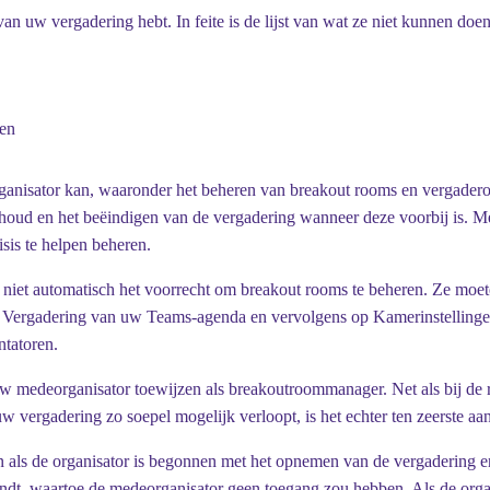
van uw vergadering hebt. In feite is de lijst van wat ze niet kunnen d
den
anisator kan, waaronder het beheren van breakout rooms en vergaderopt
inhoud en het beëindigen van de vergadering wanneer deze voorbij is. M
sis te helpen beheren.
 niet automatisch het voorrecht om breakout rooms te beheren. Ze mo
de Vergadering van uw
Teams-agenda
en vervolgens op
Kamerinstelling
ntatoren
.
 uw medeorganisator toewijzen als breakoutroommanager. Net als bij d
 vergadering zo soepel mogelijk verloopt, is het echter ten zeerste aan
als de organisator is begonnen met het opnemen van de vergadering en
ndt, waartoe de medeorganisator geen toegang zou hebben. Als de orga