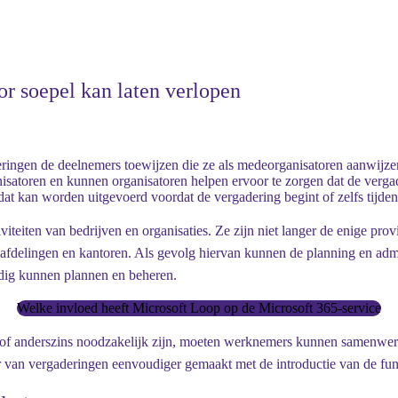
or soepel kan laten verlopen
ingen de deelnemers toewijzen die ze als medeorganisatoren aanwijze
isatoren en kunnen organisatoren helpen ervoor te zorgen dat de vergad
t kan worden uitgevoerd voordat de vergadering begint of zelfs tijdens
iviteiten van bedrijven en organisaties. Ze zijn niet langer de enige pr
, afdelingen en kantoren. Als gevolg hiervan kunnen de planning en admi
dig kunnen plannen en beheren.
Welke invloed heeft Microsoft Loop op de Microsoft 365-service
ht of anderszins noodzakelijk zijn, moeten werknemers kunnen samenwe
van vergaderingen eenvoudiger gemaakt met de introductie van de fun