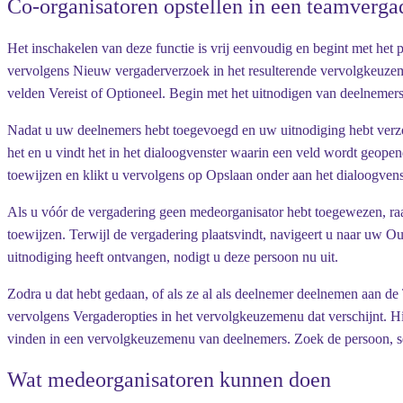
Co-organisatoren opstellen in een teamverga
Het inschakelen van deze functie is vrij eenvoudig en begint met het
vervolgens
Nieuw vergaderverzoek
in het resulterende vervolgkeuzem
velden
Vereist
of
Optioneel
. Begin met het uitnodigen van deelnemers
Nadat u uw deelnemers hebt toegevoegd en uw uitnodiging hebt verz
het en u vindt het in het dialoogvenster waarin een veld wordt geopen
toewijzen en klikt u vervolgens op
Opslaan
onder aan het dialoogvens
Als u vóór de vergadering geen medeorganisator hebt toegewezen, raak
toewijzen. Terwijl de vergadering plaatsvindt, navigeert u naar uw Ou
uitnodiging heeft ontvangen, nodigt u deze persoon nu uit.
Zodra u dat hebt gedaan, of als ze al als deelnemer deelnemen aan de
vervolgens
Vergaderopties
in het vervolgkeuzemenu dat verschijnt. H
vinden in een vervolgkeuzemenu van deelnemers. Zoek de persoon, se
Wat medeorganisatoren kunnen doen