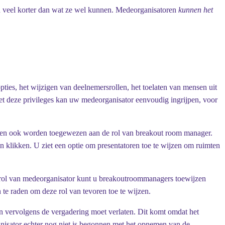
oen veel korter dan wat ze wel kunnen. Medeorganisatoren
kunnen het
ies, het wijzigen van deelnemersrollen, het toelaten van mensen uit
et deze privileges kan uw medeorganisator eenvoudig ingrijpen, voor
eten ook worden toegewezen aan de rol van breakout room manager.
en
klikken. U ziet een optie om
presentatoren toe te wijzen om ruimten
e rol van medeorganisator kunt u breakoutroommanagers toewijzen
 te raden om deze rol van tevoren toe te wijzen.
 vervolgens de vergadering moet verlaten. Dit komt omdat het
nisator echter nog niet is begonnen met het opnemen van de