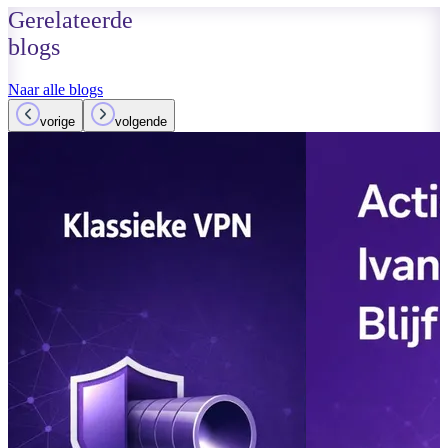
Gerelateerde
blogs
Naar alle blogs
vorige
volgende
15 maart 2026
Lees meer
Planner werkt
Private Chan
Microsoft Te
Lees meer