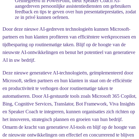
Geïntegreerd in PowerPoint, biedt Speaker Coach AI-
aangedreven persoonlijke assistentiediensten om gebruikers
feedback en tips te geven over hun presentatieprestaties, zodat
ze in privé kunnen oefenen.
Door deze nieuwe AI-gedreven technologieën kunnen Microsoft-
partners en hun klanten profiteren van efficiëntere werkprocessen en
tijdbesparing op routinematige taken. Blijf op de hoogte van de
nieuwste AI-ontwikkelingen en benut het potentieel van generatieve
AI in uw bedrijf.
Deze nieuwe generatieve AI-technologieën, geïmplementeerd door
Microsoft, stellen partners en hun klanten in staat om de efficiëntie
en productiviteit te verhogen door routinematige taken te
automatiseren. Door AI-gestuurde tools zoals Microsoft 365 Copilot,
Bing, Cognitive Services, Translator, Bot Framework, Viva Insights
en Speaker Coach te integreren, kunnen organisaties zich richten op
het innoveren, strategisch plannen en groeien van hun bedrijf.
Omarm de kracht van generatieve AI-tools en blijf op de hoogte van
de nieuwste ontwikkelingen om effectief en concurrerend te blijven