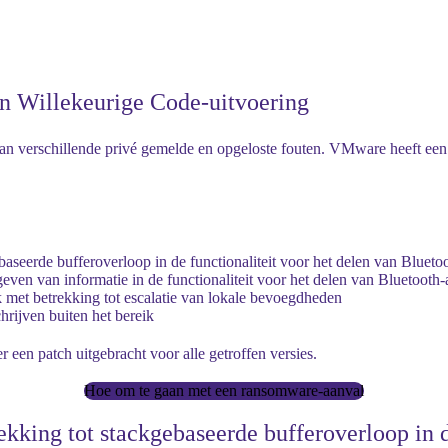
n Willekeurige Code-uitvoering
verschillende privé gemelde en opgeloste fouten. VMware heeft een be
seerde bufferoverloop in de functionaliteit voor het delen van Blueto
ven van informatie in de functionaliteit voor het delen van Bluetooth
t betrekking tot escalatie van lokale bevoegdheden
rijven buiten het bereik
 een patch uitgebracht voor alle getroffen versies.
Hoe om te gaan met een ransomware-aanval
king tot stackgebaseerde bufferoverloop in de