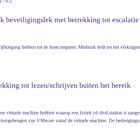
17.0.2
eveiligingslek met betrekking tot escalatie
jftoegang hebben tot de hostcomputer. Misbruik leidt tot het verkrijgen
king tot lezen/schrijven buiten het bereik
n virtuele machine hebben waarop een fysiek cd-/dvd-station is aanges
pervisorgeheugen van VMware vanaf de virtuele machine. De bedreigingsa