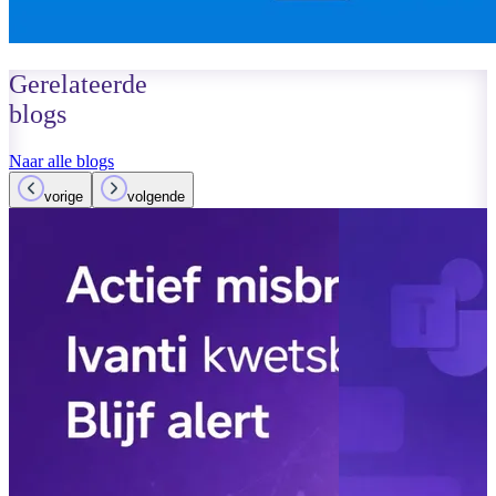
Gerelateerde
blogs
Naar alle blogs
vorige
volgende
14 maart 2026
Lees meer
AI agents in o
controle en ef
Lees meer