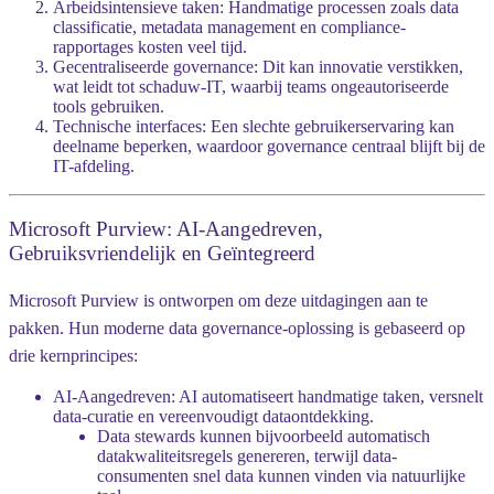
Arbeidsintensieve taken
: Handmatige processen zoals data
classificatie, metadata management en compliance-
rapportages kosten veel tijd.
Gecentraliseerde governance
: Dit kan innovatie verstikken,
wat leidt tot schaduw-IT, waarbij teams ongeautoriseerde
tools gebruiken.
Technische interfaces
: Een slechte gebruikerservaring kan
deelname beperken, waardoor governance centraal blijft bij de
IT-afdeling.
Microsoft Purview: AI-Aangedreven,
Gebruiksvriendelijk en Geïntegreerd
Microsoft Purview is ontworpen om deze uitdagingen aan te
pakken. Hun moderne data governance-oplossing is gebaseerd op
drie kernprincipes
:
AI-Aangedreven
: AI automatiseert handmatige taken, versnelt
data-curatie en vereenvoudigt dataontdekking.
Data stewards kunnen bijvoorbeeld automatisch
datakwaliteitsregels
genereren, terwijl data-
consumenten snel data kunnen vinden via
natuurlijke