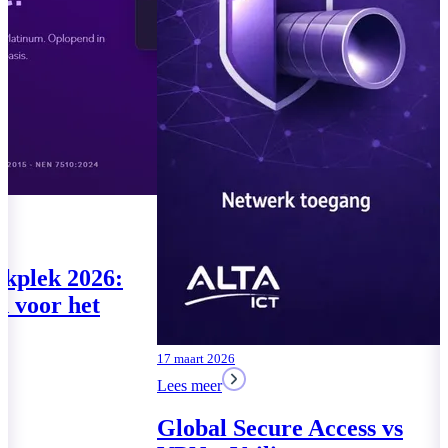
07 augustus 2026
04 augustus 2026
Lees meer
Lees meer
Te klein voor de
Moderne Wer
Cyberbeveiligingswet? De
drie pakkette
vragen komen toch
MKB
Lees meer
Lees meer