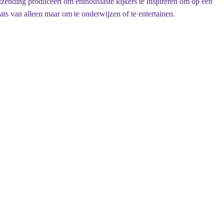
itzending produceert om enthousiaste kijkers te inspireren om op een
ats van alleen maar om te onderwijzen of te entertainen.