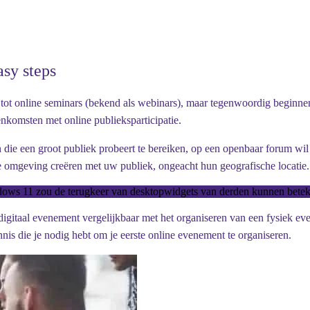
asy steps
tot online seminars (bekend als webinars), maar tegenwoordig beginnen
nkomsten met online publieksparticipatie.
n die een groot publiek probeert te bereiken, op een openbaar forum wil
e omgeving creëren met uw publiek, ongeacht hun geografische locatie.
ows 11 zou de terugkeer van desktopwidgets van derden kunnen bete
igitaal evenement vergelijkbaar met het organiseren van een fysiek even
is die je nodig hebt om je eerste online evenement te organiseren.