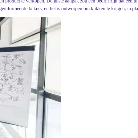
n product te verkopen. De juiste aanpak zou een bedrijf zijn dat een u
geïnformeerde kijkers, en het is ontworpen om klikken te krijgen, in pla