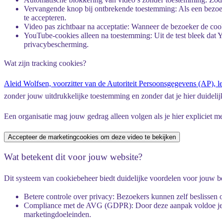
Vervangende knop bij ontbrekende toestemming
: Als een bezo
te accepteren.
Video pas zichtbaar na acceptatie
: Wanneer de bezoeker de cook
YouTube-cookies alleen na toestemming
: Uit de test bleek da
privacybescherming.
Wat zijn tracking cookies?
Aleid Wolfsen, voorzitter van de Autoriteit Persoonsgegevens (AP), le
zonder jouw uitdrukkelijke toestemming en zonder dat je hier duidelijk
Een organisatie mag jouw gedrag alleen volgen als je hier expliciet m
Accepteer de marketingcookies om deze video te bekijken
Wat betekent dit voor jouw website?
Dit systeem van cookiebeheer biedt duidelijke voordelen voor jouw b
Betere controle over privacy
: Bezoekers kunnen zelf beslissen 
Compliance met de AVG (GDPR)
: Door deze aanpak voldoe je
marketingdoeleinden.