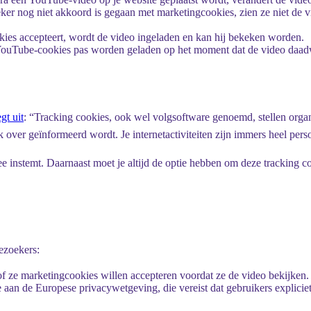
eker nog niet akkoord is gegaan met marketingcookies, zien ze
niet
de v
ies accepteert, wordt de video ingeladen en kan hij bekeken worden.
t YouTube-cookies pas worden geladen op het moment dat de video daadwe
gt uit
: “Tracking cookies, ook wel volgsoftware genoemd, stellen organi
 over geïnformeerd wordt. Je internetactiviteiten zijn immers heel perso
ee instemt. Daarnaast moet je altijd de optie hebben om deze tracking c
ezoekers:
of ze marketingcookies willen accepteren voordat ze de video bekijken.
 aan de Europese privacywetgeving, die vereist dat gebruikers explici