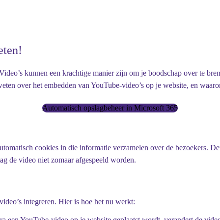
eten!
Video’s kunnen een krachtige manier zijn om je boodschap over te bren
 weten over het embedden van YouTube-video’s op je website, en waaro
Automatisch opslagbeheer in Microsoft 365
utomatisch cookies in die informatie verzamelen over de bezoekers. De
ag de video niet zomaar afgespeeld worden.
deo’s integreren. Hier is hoe het nu werkt:
ra een YouTube-video op je website geplaatst wordt, verandert de video