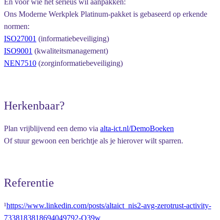
En voor wie het serieus wil aanpakken:
Ons
Moderne Werkplek Platinum-pakket
is gebaseerd op erkende
normen:
ISO27001
(informatiebeveiliging)
ISO9001
(kwaliteitsmanagement)
NEN7510
(zorginformatiebeveiliging)
Herkenbaar?
Plan vrijblijvend een demo via
alta-ict.nl/DemoBoeken
Of stuur gewoon een berichtje als je hierover wilt sparren.
Referentie
¹
https://www.linkedin.com/posts/altaict_nis2-avg-zerotrust-activity-
7338183818694049792-O39w