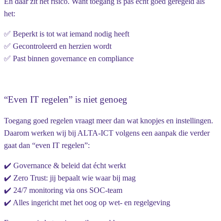
En dáár zit het risico. Want toegang is pas écht goed geregeld als
het:
✅ Beperkt is tot wat iemand nodig heeft
✅ Gecontroleerd en herzien wordt
✅ Past binnen governance en compliance
“Even IT regelen” is niet genoeg
Toegang goed regelen vraagt meer dan wat knopjes en instellingen.
Daarom werken wij bij ALTA-ICT volgens een aanpak die verder
gaat dan “even IT regelen”:
✔️ Governance & beleid dat écht werkt
✔️
Zero Trust
: jij bepaalt wie waar bij mag
✔️ 24/7 monitoring via ons
SOC-team
✔️ Alles ingericht met het oog op wet- en regelgeving