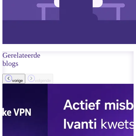
Gerelateerde
blogs
vorige
volgende