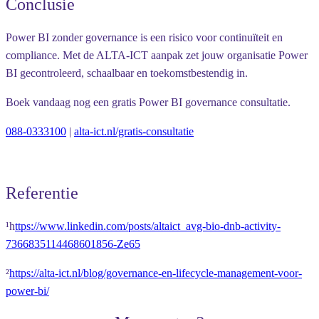
Conclusie
Power BI zonder governance is een risico voor continuïteit en
compliance. Met de ALTA-ICT aanpak zet jouw organisatie Power
BI gecontroleerd, schaalbaar en toekomstbestendig in.
Boek vandaag nog een
gratis Power BI governance consultatie
.
088-0333100
|
alta-ict.nl/gratis-consultatie
Referentie
¹h
ttps://www.linkedin.com/posts/altaict_avg-bio-dnb-activity-
7366835114468601856-Ze65
²
https://alta-ict.nl/blog/governance-en-lifecycle-management-voor-
power-bi/