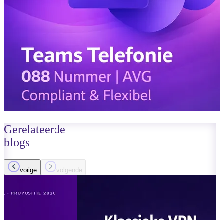
Gerelateerde
blogs
vorige
volgende