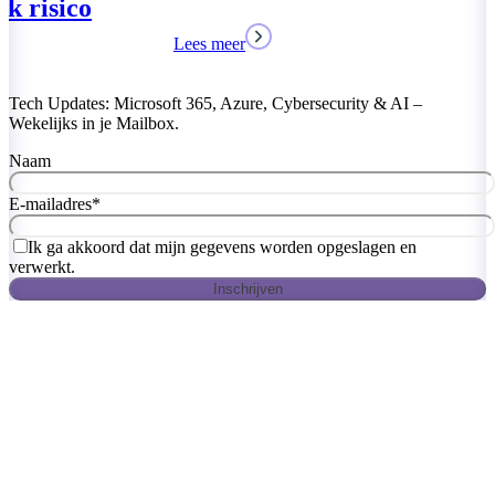
zonder netwer
Lees meer
Tech Updates: Microsoft 365, Azure, Cybersecurity & AI –
Wekelijks in je Mailbox.
Naam
E-mailadres
*
Ik ga akkoord dat mijn gegevens worden opgeslagen en
verwerkt.
Inschrijven