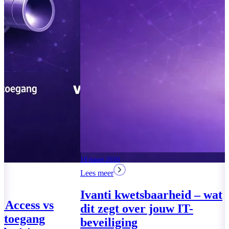
04 augustus 2026
Lees meer
Moderne Werkplek 2026:
drie pakketten voor het
MKB
17 maart 2026
Lees meer
Lees meer
Global Secure
VPN – Veilige