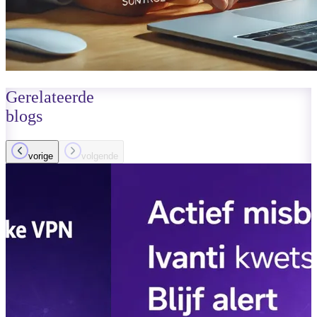
Gerelateerde
blogs
vorige
volgende