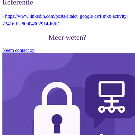
Referentie
¹
https://www.linkedin.com/posts/altaict_google-csrf-mkb-activity-
7341691280004902914-f66D
Meer weten?
Neem contact op