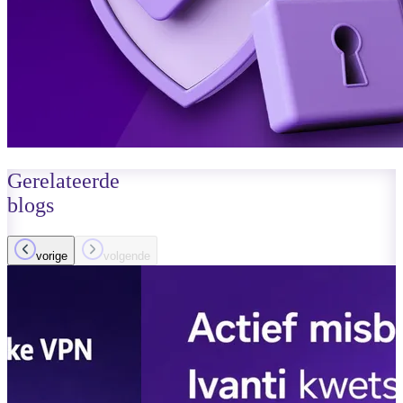
Gerelateerde
blogs
vorige
volgende