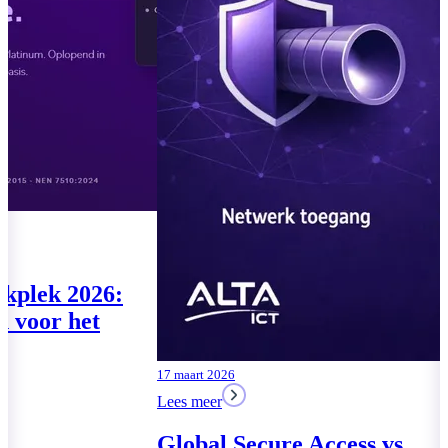
07 augustus 2026
04 augustus 2026
Lees meer
Lees meer
Te klein voor de
Moderne Wer
Cyberbeveiligingswet? De
drie pakkette
vragen komen toch
MKB
Lees meer
Lees meer